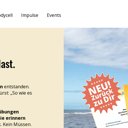
dycell
Impulse
Events
ast.
en
entstanden.
ürst: „So wie es
übungen
sie erinnern
. Kein Müssen.