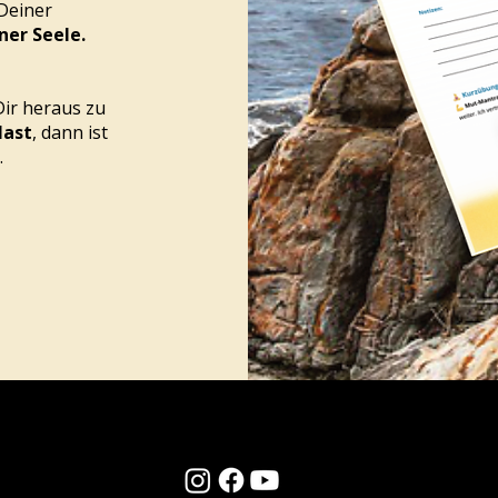
 Deiner
ner Seele.
Dir heraus zu
last
, dann ist
.