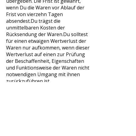
übergeben. Die Frist ist gewahrt,
wenn Du die Waren vor Ablauf der
Frist von vierzehn Tagen
absendest.Du trägst die
unmittelbaren Kosten der
Rücksendung der Waren.Du solltest
für einen etwaigen Wertverlust der
Waren nur aufkommen, wenn dieser
Wertverlust auf einen zur Prüfung
der Beschaffenheit, Eigenschaften
und Funktionsweise der Waren nicht
notwendigen Umgang mit ihnen
zurückzuführen ist.
Ausschluss bzw. vorzeitiges
Erlöschen des Widerrufsrechts
Das Widerrufsrecht besteht nicht bei
Verträgen zur Lieferung von Waren,
die digital, nicht vorgefertigt sind
und für deren Herstellung eine
individuelle Auswahl oder