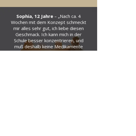
Sophia, 12 Jahre
– „Nach ca. 4
Wochen mit dem Konzept schmeckt
mir alles sehr gut, ich liebe diesen
Geschmack. Ich kann mich in der
Schule besser konzentrieren, und
muß deshalb keine Medikamente
mehr nehmen. Irgendwie wirkt das
Konzept genauso wie meine
Tabletten. Mama von Sophia: Ihre
Darmtätigkeit hat sich stark
gebessert und sie hat nur noch
selten Probleme.“️